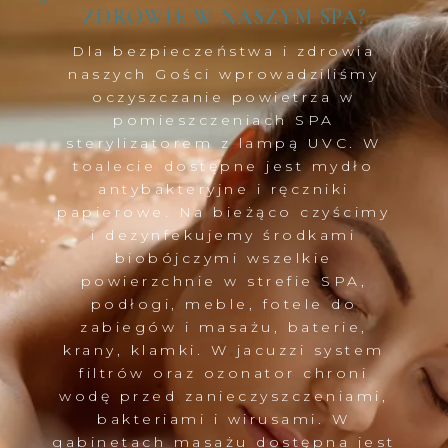
ZDROWIE W NASZYM SPA?
Dla bezpieczeństwa i zdrowia
naszych Gości wprowadziliśmy
oczyszczanie powietrza w
pomieszczeniach SPA
sterylizatorem z lampą UVC. W
toalecie dostępne jest mydło
antybakteryjne i ręczniki
papierowe. Na bieżąco czyścimy
i dezynfekujemy środkami
biobójczymi wszelkie
powierzchnie w strefie SPA,
podłogi, meble, fotele do
zabiegów i masażu, baterie,
krany, klamki. W jacuzzi system
filtrów oraz ozonator chroni
wodę przed zanieczyszczeniami,
bakteriami i wirusami. W
gabinetach masażu dostępna jest