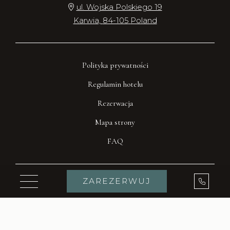
ul. Wojska Polskiego 19
Karwia,
84-105
Poland
Polityka prywatności
Regulamin hotelu
Rezerwacja
Mapa strony
FAQ
Zadzwo
ZAREZERWUJ
Toggle navigation
Skontaktuj się z nami
biuro@willazlota.pl
Phone Icon for Telephone Number
+48 58 674 73 70