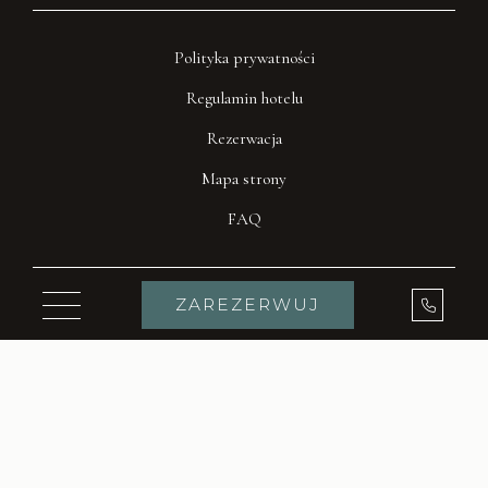
Polityka prywatności
Regulamin hotelu
Rezerwacja
Mapa strony
FAQ
Zadzwo
ZAREZERWUJ
Toggle navigation
Skontaktuj się z nami
biuro@willazlota.pl
Phone Icon for Telephone Number
+48 58 674 73 70