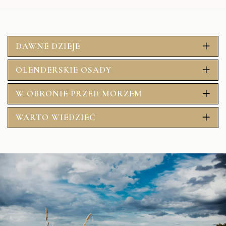
DAWNE DZIEJE
OLENDERSKIE OSADY
W OBRONIE PRZED MORZEM
WARTO WIEDZIEĆ
Link to map on Google Maps